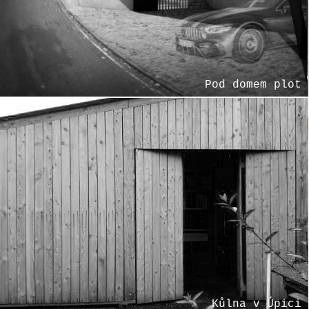
Pod domem plot
Kůlna v Úpici