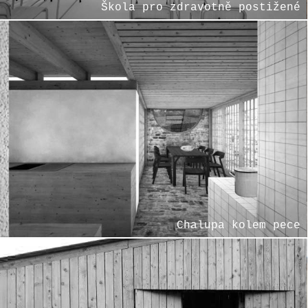
Škola pro zdravotně postižené
Chalupa kolem pece