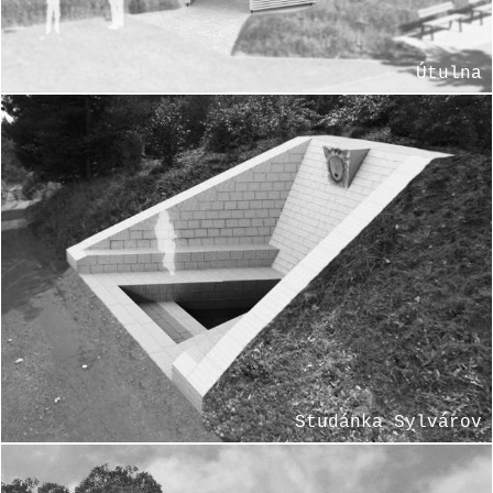
Útulna
Studánka Sylvárov