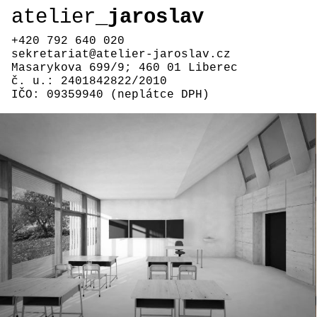
atelier_
jaroslav
+420 792 640 020
sekretariat@atelier-jaroslav.cz
Masarykova 699/9; 460 01 Liberec
č. u.: 2401842822/2010
IČO: 09359940 (neplátce DPH)