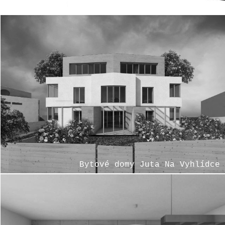
Sochorův dvůr
Bytové domy Juta Na Vyhlídce