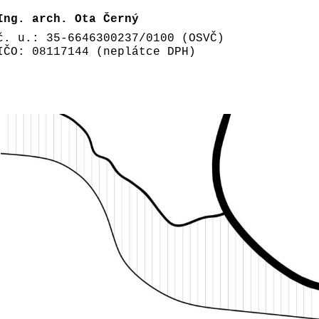
Ing. arch. Ota Černý
č. u.: 35-6646300237/0100 (OSVČ)
IČO: 08117144 (neplátce DPH)