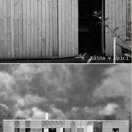
Kůlna v Úpici