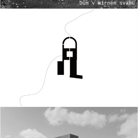
Dům v mírném svahu
Hrádek nahoře i dole