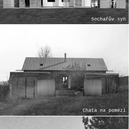
Sochařův syn
Chata na pomezí